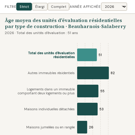
FILTRE
Strict
Élargi
Complet
ANNÉE AFFICHÉE
Âge moyen des unités d'évaluation résidentielles
par type de construction · Beauharnois-Salaberry
2026 · Total des unités d'évaluation : 51 ans
Total des unités d'évaluation
51
résidentielles
Autres immeubles résidentiels
82
Logements dans un immeuble
55
comportant deux logements ou plus
Maisons individuelles détachées
53
Maisons jumelées ou en rangée
26