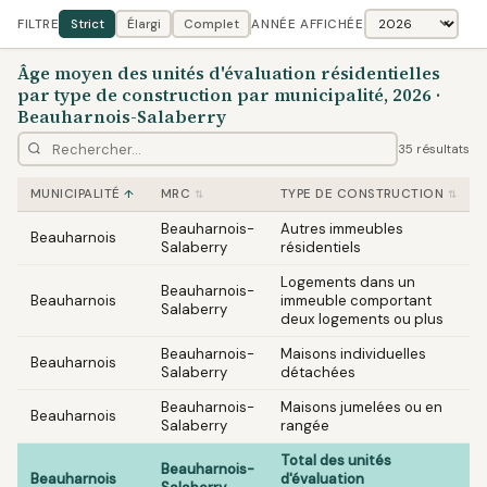
FILTRE
Strict
Élargi
Complet
ANNÉE AFFICHÉE
Âge moyen des unités d'évaluation résidentielles
par type de construction par municipalité, 2026 ·
Beauharnois-Salaberry
35 résultats
MUNICIPALITÉ
MRC
TYPE DE CONSTRUCTION
Beauharnois-
Autres immeubles
Beauharnois
Salaberry
résidentiels
Logements dans un
Beauharnois-
Beauharnois
immeuble comportant
Salaberry
deux logements ou plus
Beauharnois-
Maisons individuelles
Beauharnois
Salaberry
détachées
Beauharnois-
Maisons jumelées ou en
Beauharnois
Salaberry
rangée
Total des unités
Beauharnois-
Beauharnois
d'évaluation