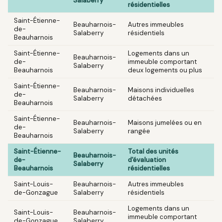
Salaberry
résidentielles
Saint-Étienne-
Beauharnois-
Autres immeubles
de-
Salaberry
résidentiels
Beauharnois
Saint-Étienne-
Logements dans un
Beauharnois-
de-
immeuble comportant
Salaberry
Beauharnois
deux logements ou plus
Saint-Étienne-
Beauharnois-
Maisons individuelles
de-
Salaberry
détachées
Beauharnois
Saint-Étienne-
Beauharnois-
Maisons jumelées ou en
de-
Salaberry
rangée
Beauharnois
Saint-Étienne-
Total des unités
Beauharnois-
de-
d'évaluation
Salaberry
Beauharnois
résidentielles
Saint-Louis-
Beauharnois-
Autres immeubles
de-Gonzague
Salaberry
résidentiels
Logements dans un
Saint-Louis-
Beauharnois-
immeuble comportant
de-Gonzague
Salaberry