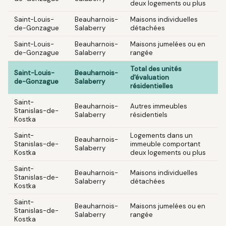
deux logements ou plus
Saint-Louis-
Beauharnois-
Maisons individuelles
de-Gonzague
Salaberry
détachées
Saint-Louis-
Beauharnois-
Maisons jumelées ou en
de-Gonzague
Salaberry
rangée
Total des unités
Saint-Louis-
Beauharnois-
d'évaluation
de-Gonzague
Salaberry
résidentielles
Saint-
Beauharnois-
Autres immeubles
Stanislas-de-
Salaberry
résidentiels
Kostka
Saint-
Logements dans un
Beauharnois-
Stanislas-de-
immeuble comportant
Salaberry
Kostka
deux logements ou plus
Saint-
Beauharnois-
Maisons individuelles
Stanislas-de-
Salaberry
détachées
Kostka
Saint-
Beauharnois-
Maisons jumelées ou en
Stanislas-de-
Salaberry
rangée
Kostka