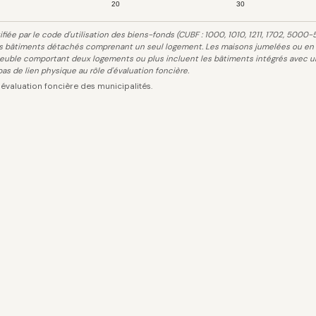
20
30
iée par le code d'utilisation des biens-fonds (CUBF : 1000, 1010, 1211, 1702, 5000-
es bâtiments détachés comprenant un seul logement. Les maisons jumelées ou en r
euble comportant deux logements ou plus incluent les bâtiments intégrés avec un
as de lien physique au rôle d'évaluation foncière.
'évaluation foncière des municipalités.