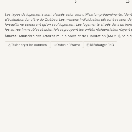
0
10
Les types de logements sont classés selon leur utilisation prédominante, identif
d'évaluation foncière du Québec. Les maisons individuelles détachées sont d
lorsqu'ils ne comptent qu'un seul logement. Les logements situés dans un imm
les autres immeubles résidentiels regroupent les unités résidentielles n'ayant p
Source :
Ministère des Affaires municipales et de l'Habitation (MAMH), rôle d
Télécharger les données
Obtenir l'iframe
Télécharger PNG