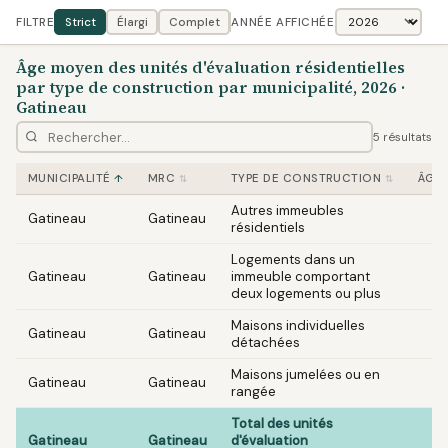
FILTRE
Strict
Élargi
Complet
ANNÉE AFFICHÉE
Âge moyen des unités d'évaluation résidentielles
par type de construction par municipalité, 2026 ·
Gatineau
5 résultats
MUNICIPALITÉ
MRC
TYPE DE CONSTRUCTION
ÂGE 
Autres immeubles
Gatineau
Gatineau
résidentiels
Logements dans un
Gatineau
Gatineau
immeuble comportant
deux logements ou plus
Maisons individuelles
Gatineau
Gatineau
détachées
Maisons jumelées ou en
Gatineau
Gatineau
rangée
Total des unités
Gatineau
Gatineau
d'évaluation