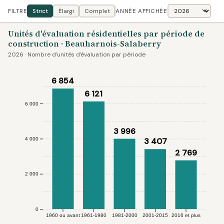
FILTRE
Strict
Élargi
Complet
ANNÉE AFFICHÉE
Unités d'évaluation résidentielles par période de
construction · Beauharnois-Salaberry
2026 · Nombre d'unités d'évaluation par période
6 854
6 121
6 000
3 996
4 000
3 407
2 769
2 000
0
1960 ou avant
1961-1980
1981-2000
2001-2015
2016 et plus