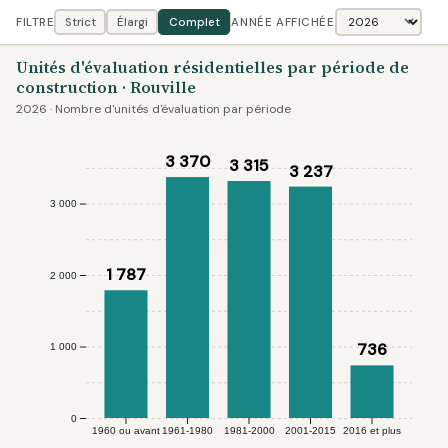
FILTRE
Strict
Élargi
Complet
ANNÉE AFFICHÉE
Unités d'évaluation résidentielles par période de
construction · Rouville
2026 · Nombre d'unités d'évaluation par période
3 370
3 315
3 237
3 000
1 787
2 000
736
1 000
0
1960 ou avant
1961-1980
1981-2000
2001-2015
2016 et plus