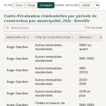
FILTRE
Strict
Élargi
Complet
ANNÉE AFFICHÉE
Unités d'évaluation résidentielles par période de
construction par municipalité, 2026 · Rouville
179 résultats
MUNICIPALITÉ
TYPE DE CONSTRUCTION
PÉRIODE
NB 
Autres immeubles
1960 ou
Ange-Gardien
résidentiels
avant
Autres immeubles
Ange-Gardien
1961-1980
résidentiels
Autres immeubles
1981-
Ange-Gardien
résidentiels
2000
Autres immeubles
2001-
Ange-Gardien
résidentiels
2015
Autres immeubles
2016 et
Ange-Gardien
résidentiels
plus
Chalet et maison de
Ange-Gardien
1961-1980