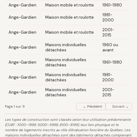
Ange-Gardien
Maison mobile et roulotte
1961-1980
1981-
Ange-Gardien
Maison mobile et roulotte
2000
2001-
Ange-Gardien
Maison mobile et roulotte
2015
Maisons individuelles
1960 ou
Ange-Gardien
détachées
avant
Maisons individuelles
Ange-Gardien
1961-1980
détachées
Maisons individuelles
1981-
Ange-Gardien
détachées
2000
Maisons individuelles
2001-
Ange-Gardien
détachées
2015
Page 1 sur 9
← Précédent
Suivant →
Les types de construction sont classés selon leur utilisation prédominante
(CUBF : 1000–1999, 5000–5999, 8100–8199), leur lien physique et le
nombre de logements inscrits au rôle d'évaluation foncière du Québec. Les
maisons individuelles détachées sont des bâtiments détachés comprenant