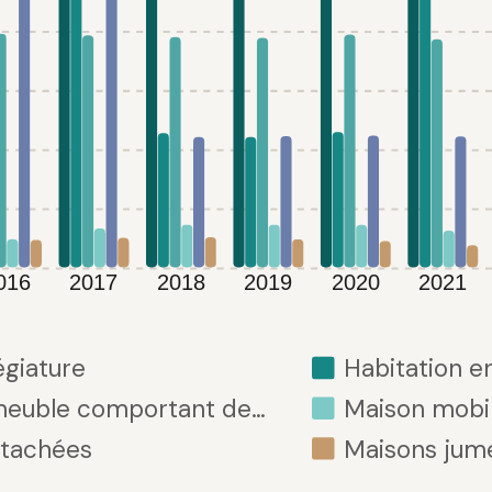
016
2017
2018
2019
2020
2021
égiature
Habitation 
meuble comportant de…
Maison mobil
étachées
Maisons jume